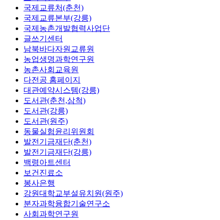
국제교류처(춘천)
국제교류본부(강릉)
국제농촌개발협력사업단
글쓰기센터
남북바다자원교류원
농업생명과학연구원
농촌사회교육원
다전공 홈페이지
대관예약시스템(강릉)
도서관(춘천,삼척)
도서관(강릉)
도서관(원주)
동물실험윤리위원회
발전기금재단(춘천)
발전기금재단(강릉)
백령아트센터
보건진료소
봉사은행
강원대학교부설유치원(원주)
분자과학융합기술연구소
사회과학연구원