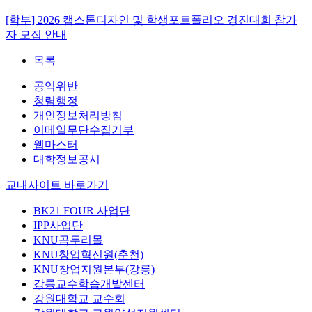
[학부] 2026 캡스톤디자인 및 학생포트폴리오 경진대회 참가
자 모집 안내
목록
공익위반
청렴행정
개인정보처리방침
이메일무단수집거부
웹마스터
대학정보공시
교내사이트 바로가기
BK21 FOUR 사업단
IPP사업단
KNU곰두리몰
KNU창업혁신원(춘천)
KNU창업지원본부(강릉)
강릉교수학습개발센터
강원대학교 교수회