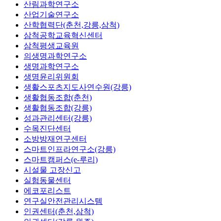
산림과학연구소
산업기술연구소
산학협력단(춘천,강릉,삼척)
삼척공학교육혁신센터
삼척평생교육원
의생명과학연구소
생명과학연구소
생명윤리위원회
생활스포츠지도사연수원(강릉)
생활협동조합(춘천)
생활협동조합(강릉)
성과관리센터(강릉)
수목진단센터
소방방재연구센터
스마트인프라연구소(강릉)
스마트캠퍼스(e-루리)
시설물 고장신고
실험동물센터
에코포리스트
연구실안전관리시스템
인권센터(춘천,삼척)