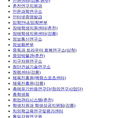
인권센터(강릉,원주)
춘천연구지원과
인문과학연구소
인터넷증명발급
입학안내/입학본부
장애학생지원센터(춘천)
장애학생지원센터(강릉)
정보통신연구소
정보화본부
중독과 트라우마 회복연구소(삼척)
중앙박물관(춘천)
지구자원연구소
첨단건설기술연구소
청렴센터(강릉)
체육진흥원(백령스포츠센터)
체육진흥원(강릉)
촉매유기반응연구단(창의연구사업단)
총학생회
취업관리시스템(춘천)
학생지원과 학생성공지원팀(강릉)
치의학교육연구및평가센터
통일강원연구원