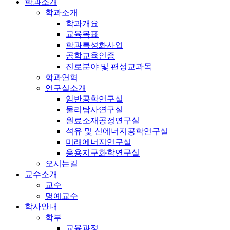
학과소개
학과소개
학과개요
교육목표
학과특성화사업
공학교육인증
진로분야 및 편성교과목
학과연혁
연구실소개
암반공학연구실
물리탐사연구실
원료소재공정연구실
석유 및 신에너지공학연구실
미래에너지연구실
응용지구화학연구실
오시는길
교수소개
교수
명예교수
학사안내
학부
교육과정