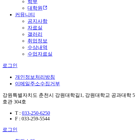
학부
대학원
커뮤니티
공지사항
자료실
갤러리
취업정보
수상내역
수업자료실
로그인
개인정보처리방침
이메일주소수집거부
강원특별자치도 춘천시 강원대학길1, 강원대학교 공과대학 5
호관 304호
T
:
033-250-6250
F
: 033-259-5544
로그인