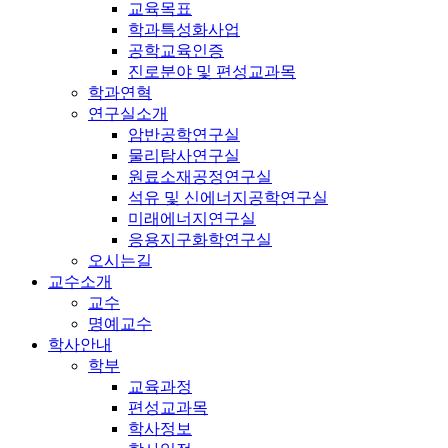
교육목표
학과특성화사업
공학교육인증
진로분야 및 편성교과목
학과연혁
연구실소개
암반공학연구실
물리탐사연구실
원료소재공정연구실
석유 및 신에너지공학연구실
미래에너지연구실
응용지구화학연구실
오시는길
교수소개
교수
명예교수
학사안내
학부
교육과정
편성교과목
학사정보