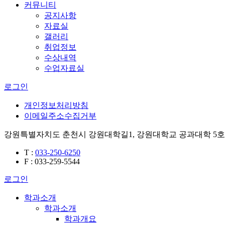
커뮤니티
공지사항
자료실
갤러리
취업정보
수상내역
수업자료실
로그인
개인정보처리방침
이메일주소수집거부
강원특별자치도 춘천시 강원대학길1, 강원대학교 공과대학 5호관
T
:
033-250-6250
F
: 033-259-5544
로그인
학과소개
학과소개
학과개요